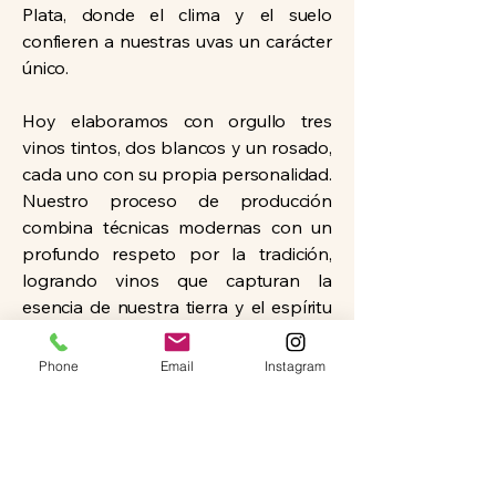
Plata, donde el clima y el suelo
confieren a nuestras uvas un carácter
único.
Hoy elaboramos con orgullo tres
vinos tintos, dos blancos y un rosado,
cada uno con su propia personalidad.
Nuestro proceso de producción
combina técnicas modernas con un
profundo respeto por la tradición,
logrando vinos que capturan la
esencia de nuestra tierra y el espíritu
de nuestra familia.
Phone
Email
Instagram
La bodega es el corazón de nuestra
pasión vinícola y un lugar donde
compartimos nuestra historia.
Invitamos a quienes nos visitan a
descubrir cada matiz a través de catas